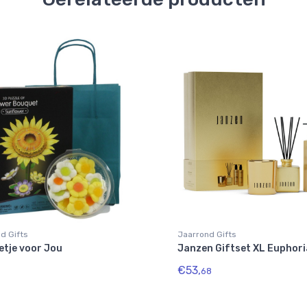
d Gifts
Jaarrond Gifts
etje voor Jou
Janzen Giftset XL Euphori
€53,
68