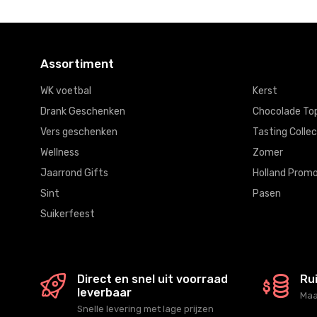
Assortiment
WK voetbal
Kerst
Drank Geschenken
Chocolade To
Vers geschenken
Tasting Collec
Wellness
Zomer
Jaarrond Gifts
Holland Promo
Sint
Pasen
Suikerfeest
Direct en snel uit voorraad
Ru
leverbaar
Maa
Snelle levering met lage prijzen