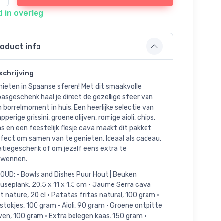
d in overleg
oduct info
schrijving
nieten in Spaanse sferen! Met dit smaakvolle
asgeschenk haal je direct de gezellige sfeer van
 borrelmoment in huis. Een heerlijke selectie van
pperige grissini, groene olijven, romige aioli, chips,
s en een feestelijk flesje cava maakt dit pakket
rfect om samen van te genieten. Ideaal als cadeau,
atiegeschenk of om jezelf eens extra te
rwennen.
OUD: • Bowls and Dishes Puur Hout | Beuken
seplank, 20,5 x 11 x 1,5 cm • Jaume Serra cava
t nature, 20 cl • Patatas fritas natural, 100 gram •
stokjes, 100 gram • Aioli, 90 gram • Groene ontpitte
jven, 100 gram • Extra belegen kaas, 150 gram •