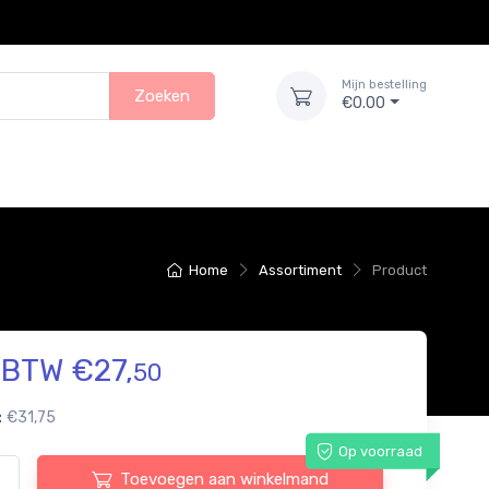
Mijn bestelling
Zoeken
€0.00
Home
Assortiment
Product
. BTW €27,
50
:
€31,75
Op voorraad
Toevoegen aan winkelmand