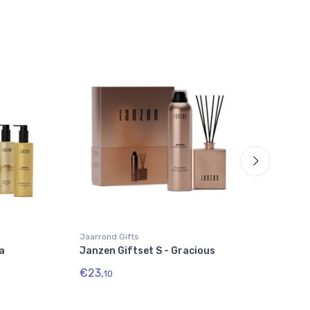
Jaarrond Gifts
Jaar
a
Janzen Giftset S - Gracious
Ver
€23,
€12
10