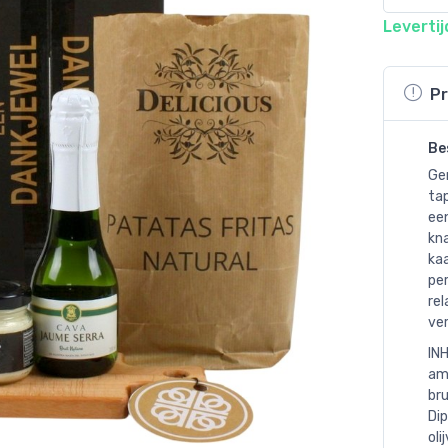
Levertij
Pr
Be
Ge
tap
een
kna
kaa
pe
rel
ve
INH
amu
bru
Dip
oli