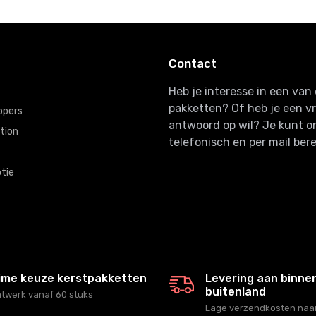
Contact
Heb je interesse in een va
pakketten? Of heb je een v
ppers
antwoord op wil? Je kunt o
tion
telefonisch en per mail bere
tie
ime keuze kerstpakketten
Levering aan binne
buitenland
twerk vanaf 60 stuks
Lage verzendkosten naar