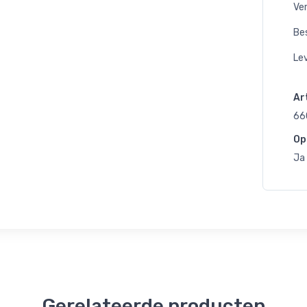
Ve
Bes
Lev
Art
66
Op
Ja
Gerelateerde producten