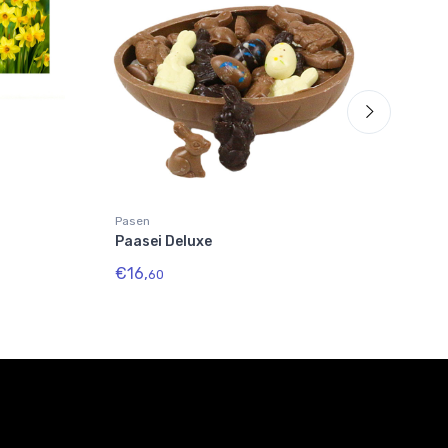
Pasen
Pase
Paasei Deluxe
Paa
€16,
€13
60