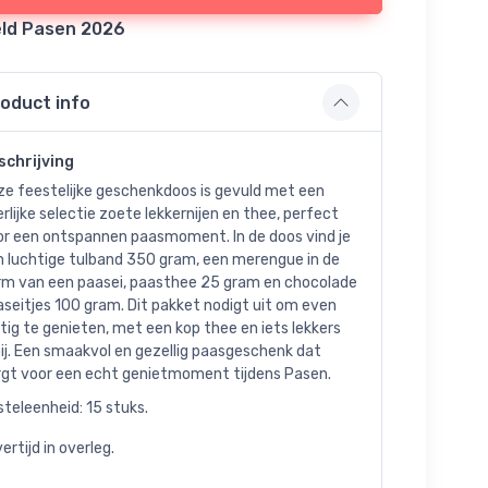
ld Pasen 2026
oduct info
schrijving
ze feestelijke geschenkdoos is gevuld met een
rlijke selectie zoete lekkernijen en thee, perfect
or een ontspannen paasmoment. In de doos vind je
n luchtige tulband 350 gram, een merengue in de
rm van een paasei, paasthee 25 gram en chocolade
seitjes 100 gram. Dit pakket nodigt uit om even
tig te genieten, met een kop thee en iets lekkers
ij. Een smaakvol en gezellig paasgeschenk dat
rgt voor een echt genietmoment tijdens Pasen.
teleenheid: 15 stuks.
ertijd in overleg.