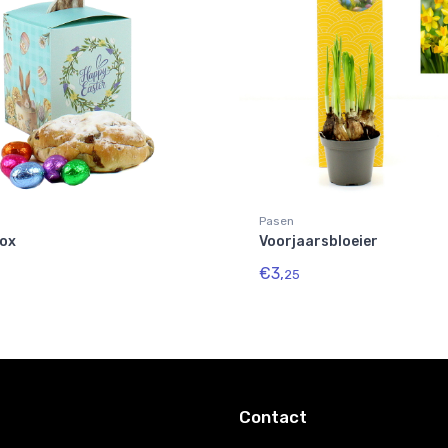
Pasen
ox
Voorjaarsbloeier
€3,
25
Contact