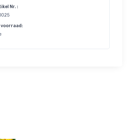
ikel Nr. :
0025
 voorraad:
e