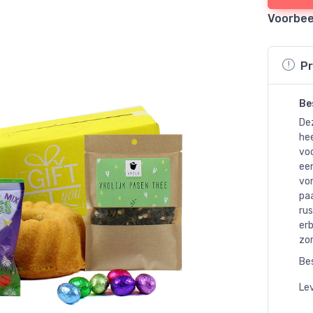
Voorbee
Pr
Be
De
hee
vo
ee
vo
paa
rus
erb
zo
Bes
Lev