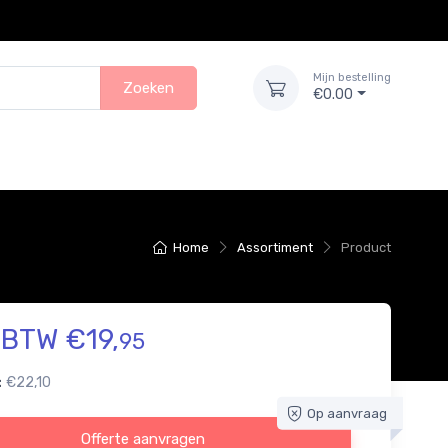
Mijn bestelling
Zoeken
€0.00
Home
Assortiment
Product
. BTW €19,
95
:
€22,10
Op aanvraag
Offerte aanvragen