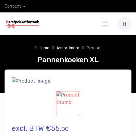
Contact
Home
Assortiment
Product
Pannenkoeken XL
excl. BTW €55,
00