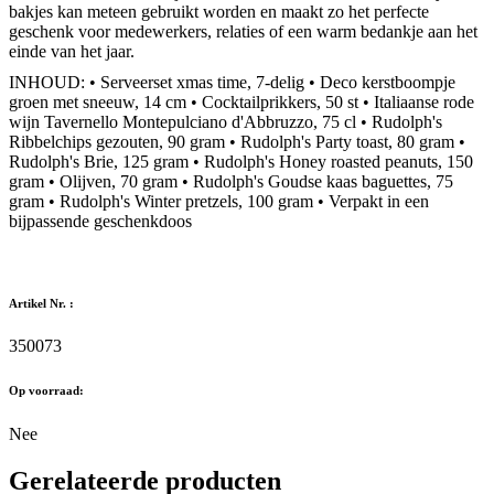
bakjes kan meteen gebruikt worden en maakt zo het perfecte
geschenk voor medewerkers, relaties of een warm bedankje aan het
einde van het jaar.
INHOUD: • Serveerset xmas time, 7-delig • Deco kerstboompje
groen met sneeuw, 14 cm • Cocktailprikkers, 50 st • Italiaanse rode
wijn Tavernello Montepulciano d'Abbruzzo, 75 cl • Rudolph's
Ribbelchips gezouten, 90 gram • Rudolph's Party toast, 80 gram •
Rudolph's Brie, 125 gram • Rudolph's Honey roasted peanuts, 150
gram • Olijven, 70 gram • Rudolph's Goudse kaas baguettes, 75
gram • Rudolph's Winter pretzels, 100 gram • Verpakt in een
bijpassende geschenkdoos
Artikel Nr. :
350073
Op voorraad:
Nee
Gerelateerde producten