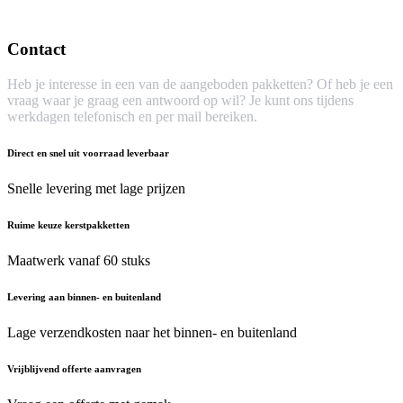
Contact
Heb je interesse in een van de aangeboden pakketten? Of heb je een
vraag waar je graag een antwoord op wil? Je kunt ons tijdens
werkdagen telefonisch en per mail bereiken.
Direct en snel uit voorraad leverbaar
Snelle levering met lage prijzen
Ruime keuze kerstpakketten
Maatwerk vanaf 60 stuks
Levering aan binnen- en buitenland
Lage verzendkosten naar het binnen- en buitenland
Vrijblijvend offerte aanvragen