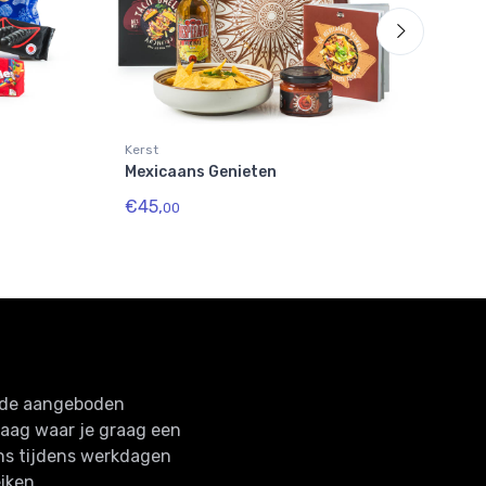
Kerst
Mexicaans Genieten
€45,
00
n de aangeboden
raag waar je graag een
ns tijdens werkdagen
iken.