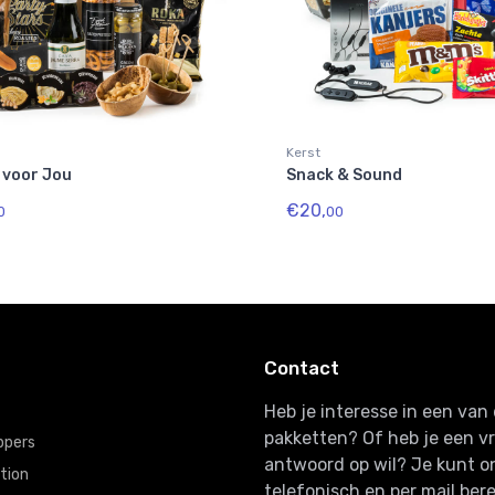
Kerst
 voor Jou
Snack & Sound
€20,
0
00
Contact
Heb je interesse in een va
pakketten? Of heb je een v
ppers
antwoord op wil? Je kunt o
tion
telefonisch en per mail bere