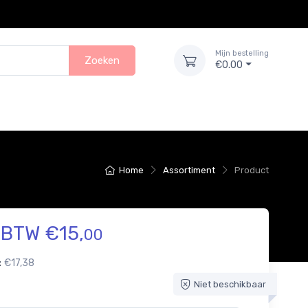
Mijn bestelling
Zoeken
€0.00
Home
Assortiment
Product
. BTW €15,
00
:
€17,38
Niet beschikbaar