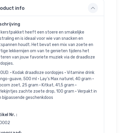
oduct info
schrijving
 kerstpakket heeft een stoere en smakelijke
straling en is ideaal voor wie van snacken en
tspannen houdt. Het bevat een mix van zoete en
tige lekkernijen om van te genieten tijdens het
steren van jouw favoriete muziek via de draadloze
dopjes.
OUD: • Kodak draadloze oordopjes • Vitamine drink
ngo-guave, 500 ml • Lay's Max naturel, 40 gram •
corn zoet, 25 gram • Kitkat, 41,5 gram •
lekijntjes zachte zoete drop, 100 gram • Verpakt in
n bijpassende geschenkdoos
ikel Nr. :
0002
 voorraad: