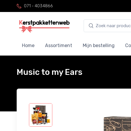
071 - 4034866
Home
Assortiment
Mijn bestelling
Co
Music to my Ears