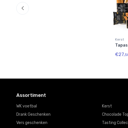
Kerst
Tapas
€27,
5
Assortiment
WK voetbal
Kerst
Drank Geschenken
Chocolade To
Vers geschenken
Tasting Collec