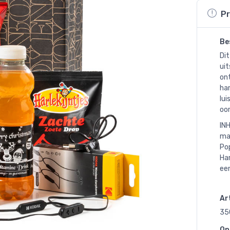
Pr
Be
Dit
uit
on
har
lui
oor
INH
ma
Pop
Har
ee
Art
35
Op