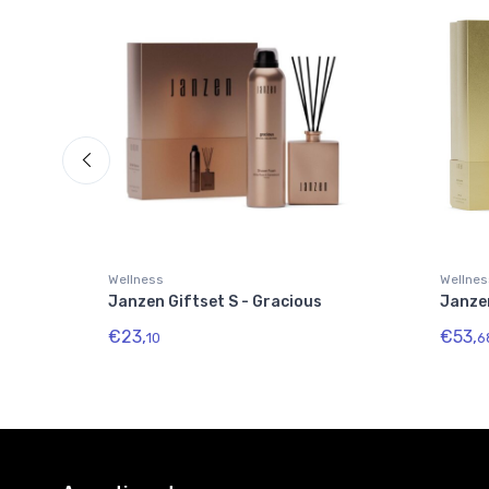
Wellness
Wellnes
Janzen Giftset S - Gracious
Janze
€23,
€53,
10
6