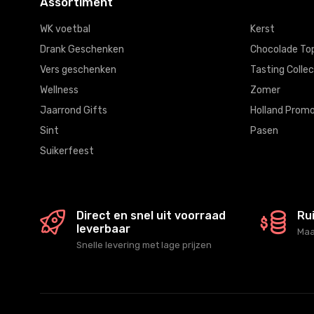
Assortiment
WK voetbal
Kerst
Drank Geschenken
Chocolade To
Vers geschenken
Tasting Collec
Wellness
Zomer
Jaarrond Gifts
Holland Promo
Sint
Pasen
Suikerfeest
Direct en snel uit voorraad
Ru
leverbaar
Maa
Snelle levering met lage prijzen