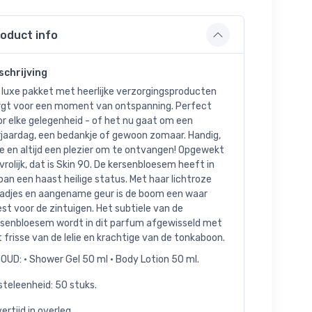
oduct info
schrijving
 luxe pakket met heerlijke verzorgingsproducten
rgt voor een moment van ontspanning. Perfect
r elke gelegenheid - of het nu gaat om een
rjaardag, een bedankje of gewoon zomaar. Handig,
e en altijd een plezier om te ontvangen! Opgewekt
vrolijk, dat is Skin 90. De kersenbloesem heeft in
an een haast heilige status. Met haar lichtroze
aadjes en aangename geur is de boom een waar
st voor de zintuigen. Het subtiele van de
rsenbloesem wordt in dit parfum afgewisseld met
 frisse van de lelie en krachtige van de tonkaboon.
OUD: • Shower Gel 50 ml • Body Lotion 50 ml.
teleenheid: 50 stuks.
ertijd in overleg