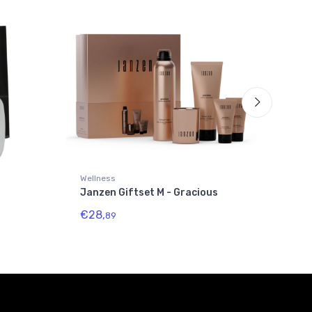
Wellness
Well
Janzen Giftset M - Gracious
Jan
€28,
€23
89