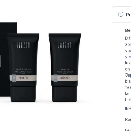
Pr
Be
Dit
zo
voo
ve
lux
en 
Jap
bl
fee
ke
het
INH
Bes
Lev