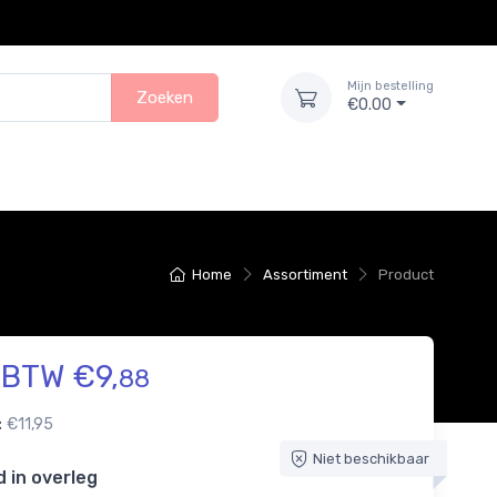
Mijn bestelling
Zoeken
€0.00
Home
Assortiment
Product
. BTW €9,
88
:
€11,95
Niet beschikbaar
d in overleg