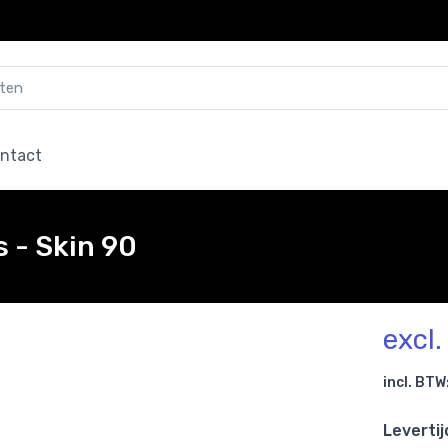
ntact
 - Skin 90
excl
incl. BTW
Levertij