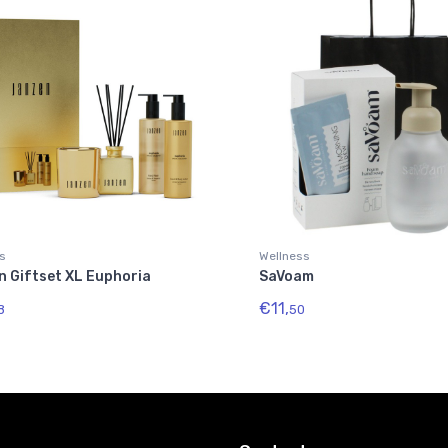
s
Wellness
n Giftset XL Euphoria
SaVoam
€11,
8
50