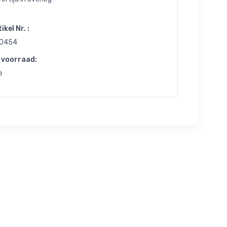
ikel Nr. :
0454
 voorraad:
e